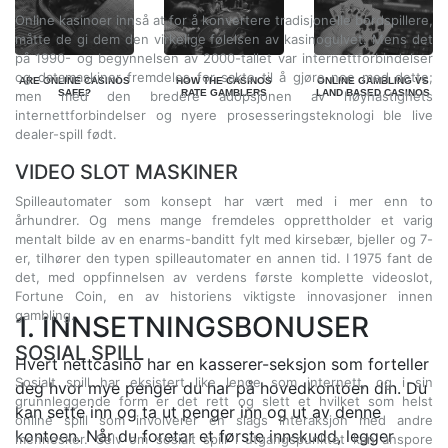
Online kasinoer innså at for å konvertere tradisjonelle bordspillere,
måtte de gi dem den virkelige følelsen av kasinogulvet. Mens det
på 1990- og begynnelsen av 2000-tallet var internettforbindelser
og datamaskiner fremdeles for sakte til å gjøre noe med dette;
ARE ONLINE CASINOS
HOW THE CASINOS
ONLINE GAMBLING VS
SAFE?
RATE GAMBLERS
LAND BASED CASINOS
men med den bredere adopsjonen av høyhastighets
internettforbindelser og nyere prosesseringsteknologi ble live
dealer-spill født.
VIDEO SLOT MASKINER
Spilleautomater som konsept har vært med i mer enn to
århundrer. Og mens mange fremdeles opprettholder et varig
mentalt bilde av en enarms-banditt fylt med kirsebær, bjeller og 7-
er, tilhører den typen spilleautomater en annen tid. I 1975 fant de
det, med oppfinnelsen av verdens første komplette videoslot,
Fortune Coin, en av historiens viktigste innovasjoner innen
gambling.
1. INNSETNINGSBONUSER
SOSIAL SPILL
Hvert nettcasino har en kasserer-seksjon som forteller
Sosialt spill har eksistert like lenge som internett, og i sin
deg hvor mye penger du har på hovedkontoen din. Du
grunnleggende form er det rett og slett et hvilket som helst
kan sette inn og ta ut penger inn og ut av denne
online spill som involverer en slags interaksjon med andre
kontoen. Når du foretar et første innskudd, legger
mennesker. Selv om sosialt spill i utgangspunktet kan anspore