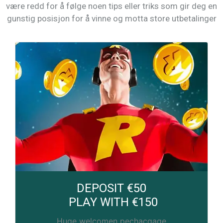
være redd for å følge noen tips eller triks som gir deg en
gunstig posisjon for å vinne og motta store utbetalinger
DEPOSIT €50
PLAY WITH €150
Huge welcomen pechacgage